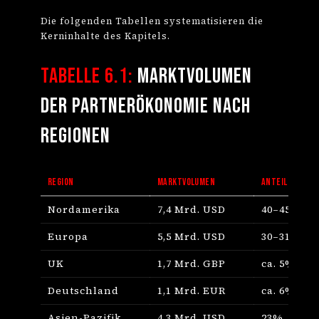
Die folgenden Tabellen systematisieren die
Kerninhalte des Kapitels.
Tabelle 6.1:
Marktvolumen
der Partnerökonomie nach
Regionen
REGION
MARKTVOLUMEN
ANTEIL GLOBAL
Nordamerika
7,4 Mrd. USD
40–45%
Europa
5,5 Mrd. USD
30–31%
UK
1,7 Mrd. GBP
ca. 5%
Deutschland
1,1 Mrd. EUR
ca. 6%
Asien-Pazifik
4,3 Mrd. USD
23%