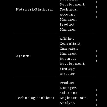
Kund
Development,
techn
Netzwerk/Plattform
Technical
Integr
Account
Produ
Manager,
Product
Manager
Affiliate
Consultant,
Campaign
Kunde
Manager,
Agentur
Kamp
Business
Neuge
Development,
Strategy
Director
Product
Manager,
Produ
Solutions
techn
Technologieanbieter
Engineer, Data
Imple
Analyst,
Daten