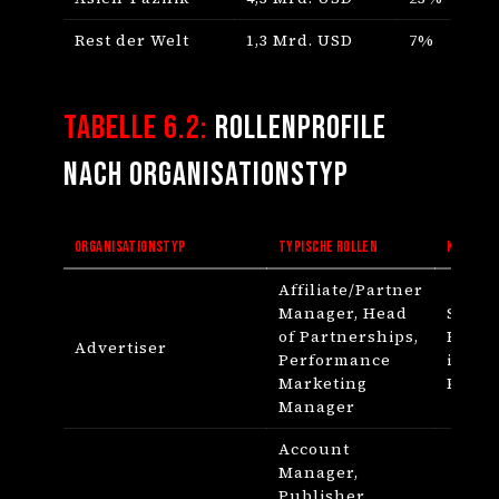
Rest der Welt
1,3 Mrd. USD
7%
Tabelle 6.2:
Rollenprofile
nach Organisationstyp
ORGANISATIONSTYP
TYPISCHE ROLLEN
KERNKO
Affiliate/Partner
Manager, Head
Strat
of Partnerships,
Budge
Advertiser
Performance
inter
Marketing
Komm
Manager
Account
Manager,
Publisher