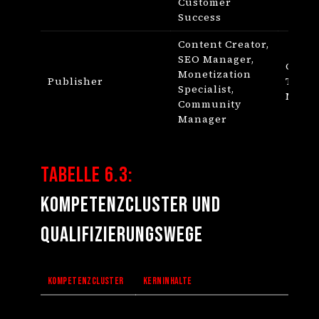
Customer
Success
Content Creator,
SEO Manager,
Conte
Monetization
Publisher
Traff
Specialist,
Monet
Community
Manager
Tabelle 6.3:
Kompetenzcluster und
Qualifizierungswege
KOMPETENZCLUSTER
KERNINHALTE