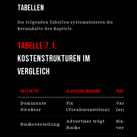
Tabellen
Die folgenden Tabellen systematisieren die
Kerninhalte des Kapitels.
Tabelle 7.1:
Kostenstrukturen im
Vergleich
KOSTENTYP
KLASSISCHE WERBUNG
PARTNER MA
Dominante
Fix
Variabel
Struktur
(Vorabinvestition)
(ergebn
Advertiser trägt
Risiko a
Risikoverteilung
Risiko
verteilt