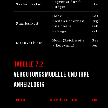
Begrenzt durch
Skalierbarkeit
Skaliert 
Budget
Hohe
Kosten 
Kostensicherheit,
Ergebni
Planbarkeit
unsichere
gekoppel
Erträge
kalkulie
Hoch (Reichweite
Gering 
Streuverluste
≠ Relevanz)
bei Erge
Tabelle 7.2:
Vergütungsmodelle und ihre
Anreizlogik
MODELL
ANREIZ FÜR PUBLISHER
ANREIZ FÜR 