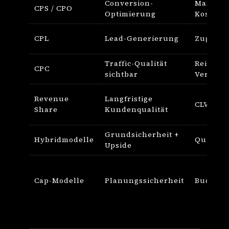
Conversion-
Maximal
CPS / CPO
Optimierung
Kostensi
CPL
Lead-Generierung
Zugang 
Traffic-Qualität
Reichwe
CPC
sichtbar
Vergütu
Revenue
Langfristige
CLV-Ori
Share
Kundenqualität
Grundsicherheit +
Hybridmodelle
Qualität
Upside
Cap-Modelle
Planungssicherheit
Budgetk